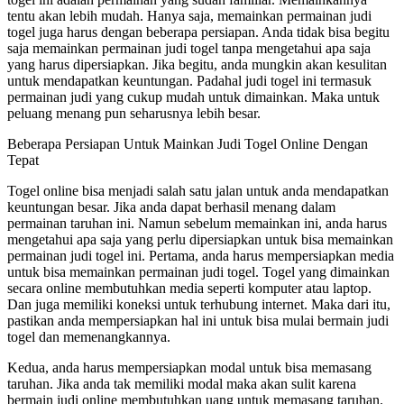
tentu akan lebih mudah. Hanya saja, memainkan permainan judi
togel juga harus dengan beberapa persiapan. Anda tidak bisa begitu
saja memainkan permainan judi togel tanpa mengetahui apa saja
yang harus dipersiapkan. Jika begitu, anda mungkin akan kesulitan
untuk mendapatkan keuntungan. Padahal judi togel ini termasuk
permainan judi yang cukup mudah untuk dimainkan. Maka untuk
peluang menang pun seharusnya lebih besar.
Beberapa Persiapan Untuk Mainkan Judi Togel Online Dengan
Tepat
Togel online bisa menjadi salah satu jalan untuk anda mendapatkan
keuntungan besar. Jika anda dapat berhasil menang dalam
permainan taruhan ini. Namun sebelum memainkan ini, anda harus
mengetahui apa saja yang perlu dipersiapkan untuk bisa memainkan
permainan judi togel ini. Pertama, anda harus mempersiapkan media
untuk bisa memainkan permainan judi togel. Togel yang dimainkan
secara online membutuhkan media seperti komputer atau laptop.
Dan juga memiliki koneksi untuk terhubung internet. Maka dari itu,
pastikan anda mempersiapkan hal ini untuk bisa mulai bermain judi
togel dan memenangkannya.
Kedua, anda harus mempersiapkan modal untuk bisa memasang
taruhan. Jika anda tak memiliki modal maka akan sulit karena
bermain judi online membutuhkan uang untuk memasang taruhan.