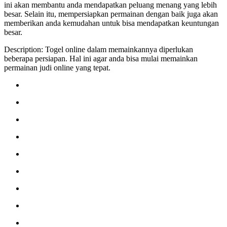
ini akan membantu anda mendapatkan peluang menang yang lebih
besar. Selain itu, mempersiapkan permainan dengan baik juga akan
memberikan anda kemudahan untuk bisa mendapatkan keuntungan
besar.
Description: Togel online dalam memainkannya diperlukan
beberapa persiapan. Hal ini agar anda bisa mulai memainkan
permainan judi online yang tepat.