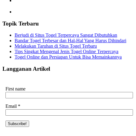
Topik Terbaru
Berjudi di Situs Togel Terpercaya Sangat Dibutuhkan
Bandar Togel Terbesar dan Hal-Hal Yang Harus Dihindari
Melakukan Taruhan di Situs Togel Terbaru
Tips Singkat Mengenal Jenis Togel Online Terpercaya
Togel Online dan Persiapan Untuk Bisa Memainkannya
Langganan Artikel
First name
Email
*