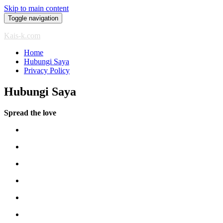
Skip to main content
Toggle navigation
Kais-k.com
Home
Hubungi Saya
Privacy Policy
Hubungi Saya
Spread the love